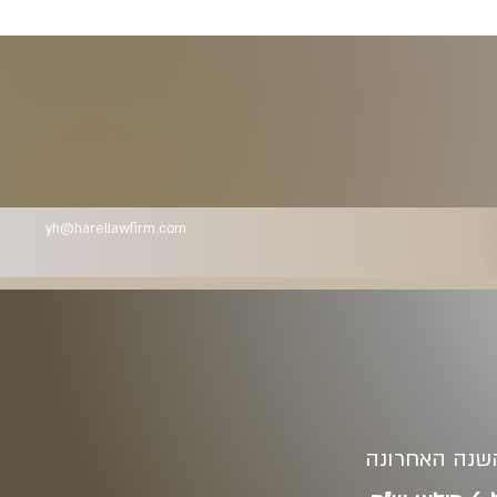
yh@harellawfirm.com
 השנה האחרונה